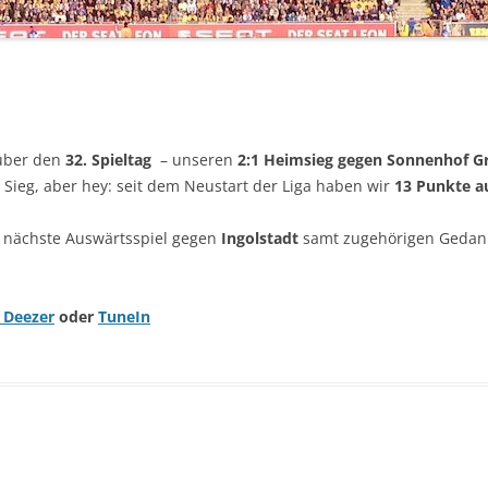
 über den
32. Spieltag
– unseren
2:1
Heimsieg
gegen Sonnenhof G
r Sieg, aber hey: seit dem Neustart der Liga haben wir
13 Punkte au
 nächste Auswärtsspiel gegen
Ingolstadt
samt zugehörigen Geda
,
Deezer
oder
TuneIn