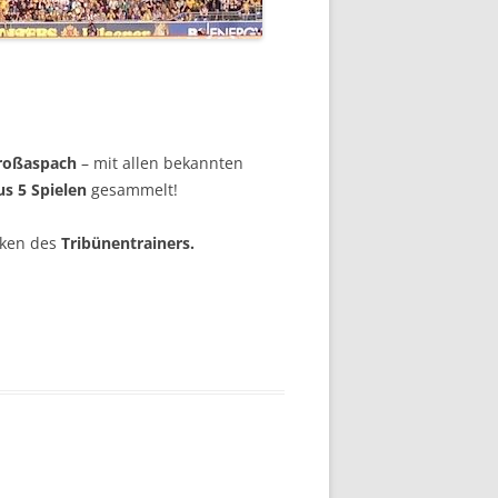
roßaspach
– mit allen bekannten
s 5 Spielen
gesammelt!
nken des
Tribünentrainers.