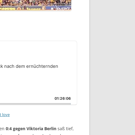
ck nach dem ernüchternden
01:26:06
t love
en
0:4 gegen Viktoria Berlin
saß tief,