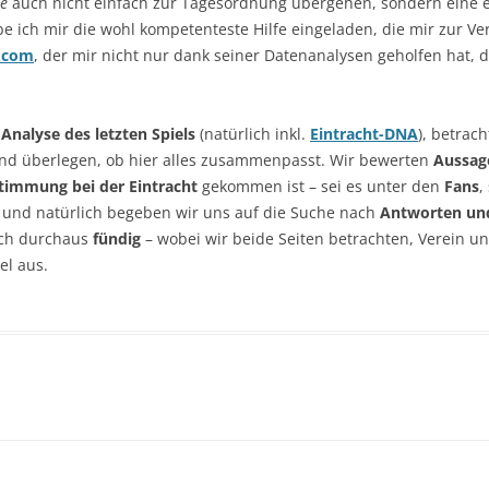
e
auch nicht einfach zur Tagesordnung übergehen, sondern eine 
e ich mir die wohl kompetenteste Hilfe eingeladen, die mir zur V
.com
, der mir nicht nur dank seiner Datenanalysen geholfen hat, 
nalyse des letzten Spiels
(natürlich inkl.
Eintracht-DNA
), betrac
d überlegen, ob hier alles zusammenpasst. Wir bewerten
Aussag
timmung bei der Eintracht
gekommen ist – sei es unter den
Fans
,
, und natürlich begeben wir uns auf die Suche nach
Antworten un
uch durchaus
fündig
– wobei wir beide Seiten betrachten, Verein un
el aus.