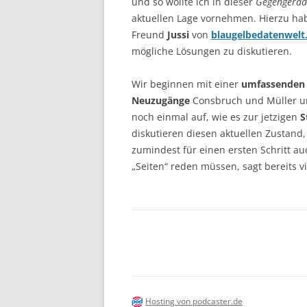
und so wollte ich in dieser
Gegengerad
aktuellen Lage vornehmen. Hierzu hab
Freund
Jussi
von
blaugelbedatenwelt
mögliche Lösungen zu diskutieren.
Wir beginnen mit einer
umfassenden A
Neuzugänge
Consbruch und Müller un
noch einmal auf, wie es zur jetzigen
S
diskutieren diesen aktuellen Zustand
zumindest für einen ersten Schritt a
„Seiten“ reden müssen, sagt bereits vi
Hosting von podcaster.de