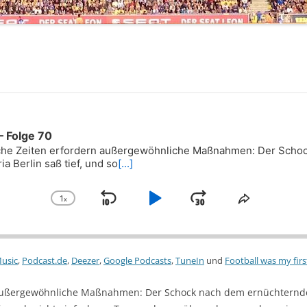
 Folge 70
he Zeiten erfordern außergewöhnliche Maßnahmen: Der Scho
ia Berlin saß tief, und so
[...]
1
x
Skip
Play
Jump
Change
Share
Playback
This
Backward
Pause
Forward
Rate
Episode
usic
,
Podcast.de
,
Deezer
,
Google Podcasts
,
TuneIn
und
Football was my firs
 außergewöhnliche Maßnahmen: Der Schock nach dem ernüchternd