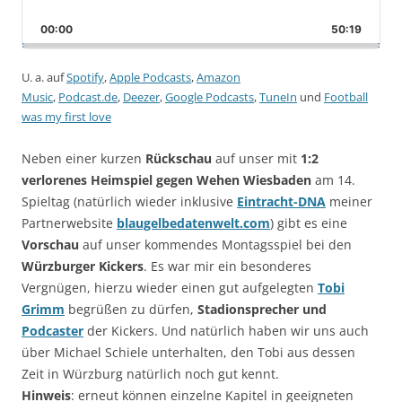
Skip
Play
Jump
Playback
This
Backward
Pause
Forward
00:00
Rate
50:19
Episod
U. a. auf
Spotify
,
Apple Podcasts
,
Amazon
Music
,
Podcast.de
,
Deezer
,
Google Podcasts
,
TuneIn
und
Football
was my first love
Neben einer kurzen
Rückschau
auf unser mit
1:2
verlorenes Heimspiel gegen Wehen Wiesbaden
am 14.
Spieltag (natürlich wieder inklusive
Eintracht-DNA
meiner
Partnerwebsite
blaugelbedatenwelt.com
) gibt es eine
Vorschau
auf unser kommendes Montagsspiel bei den
Würzburger Kickers
. Es war mir ein besonderes
Vergnügen, hierzu wieder einen gut aufgelegten
Tobi
Grimm
begrüßen zu dürfen,
Stadionsprecher und
Podcaster
der Kickers. Und natürlich haben wir uns auch
über Michael Schiele unterhalten, den Tobi aus dessen
Zeit in Würzburg natürlich noch gut kennt.
Hinweis
: erneut können einzelne Kapitel in geeigneten