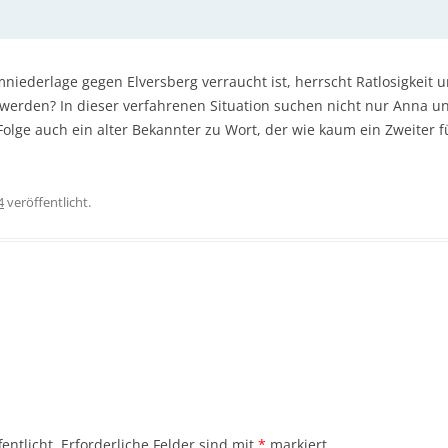
iederlage gegen Elversberg verraucht ist, herrscht Ratlosigkeit 
r werden? In dieser verfahrenen Situation suchen nicht nur Anna
Folge auch ein alter Bekannter zu Wort, der wie kaum ein Zweiter für
4
veröffentlicht.
entlicht.
Erforderliche Felder sind mit
*
markiert