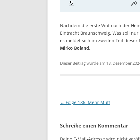
Nachdem die erste Wut nach der Heimn
Eintracht Braunschweig. Was soll nu
es meldet sich im zweiten Teil dieser 
Mirko Boland
.
Dieser Beitrag wurde am
18. Dezember 202
Beitragsnavigation
←
Folge 186: Mehr Mut!
Schreibe einen Kommentar
Deine E-Mail-Adresse wird nicht veröff