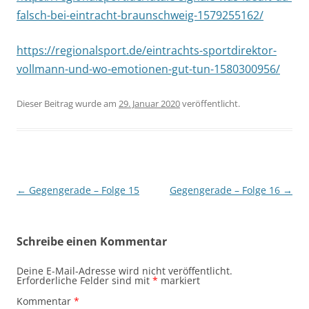
falsch-bei-eintracht-braunschweig-1579255162/
https://regionalsport.de/eintrachts-sportdirektor-
vollmann-und-wo-emotionen-gut-tun-1580300956/
Dieser Beitrag wurde am
29. Januar 2020
veröffentlicht.
Beitragsnavigation
←
Gegengerade – Folge 15
Gegengerade – Folge 16
→
Schreibe einen Kommentar
Deine E-Mail-Adresse wird nicht veröffentlicht.
Erforderliche Felder sind mit
*
markiert
Kommentar
*