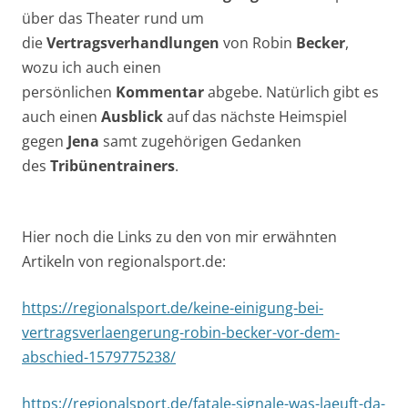
über das Theater rund um
die
Vertragsverhandlungen
von Robin
Becker
,
wozu ich auch einen
persönlichen
Kommentar
abgebe. Natürlich gibt es
auch einen
Ausblick
auf das nächste Heimspiel
gegen
Jena
samt zugehörigen Gedanken
des
Tribünentrainers
.
Hier noch die Links zu den von mir erwähnten
Artikeln von regionalsport.de:
https://regionalsport.de/keine-einigung-bei-
vertragsverlaengerung-robin-becker-vor-dem-
abschied-1579775238/
https://regionalsport.de/fatale-signale-was-laeuft-da-