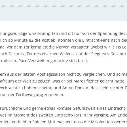
armungswürdigen, verkrampften und oft nur von der Spannung des
ich ab Minute 82 die Post ab. Konnten die Eintracht-Fans nach der
al vor dem Tor komplett die Nerven versagten (wobei wir RTHs Le
nach Decarlis „Tor des eisernen Willens“ auf der Siegerstraße – nu
müssen. Pure Verzweiflung machte sich breit.
dem aus der letzten Abstiegssaison nicht zu vergleichen. Und so m
afraum der Welt zu zeigen, was er bei Marc Pfitzner gelernt hatte;
verbracht zu haben scheint; und Anton Donkor, dass sein rechter
 nur der Fortbewegung zu dienen.
rsprüchliche und gerne etwas konfuse Gefühlswelt eines Eintracht-
t, was im Moment des zweiten Eintracht-Tors in ihr vorging. Am End
r letzten beiden Spielen Mut machen, dass die Mission Klassenerha