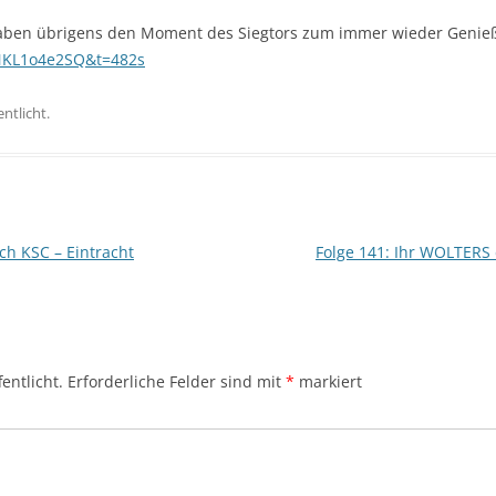
ben übrigens den Moment des Siegtors zum immer wieder Genieße
NKL1o4e2SQ&t=482s
ntlicht.
ch KSC – Eintracht
Folge 141: Ihr WOLTERS 
entlicht.
Erforderliche Felder sind mit
*
markiert