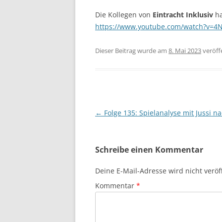
Die Kollegen von
Eintracht Inklusiv
ha
https://www.youtube.com/watch?v=4
Dieser Beitrag wurde am
8. Mai 2023
veröffe
Beitragsnavigation
←
Folge 135: Spielanalyse mit Jussi na
Schreibe einen Kommentar
Deine E-Mail-Adresse wird nicht veröff
Kommentar
*