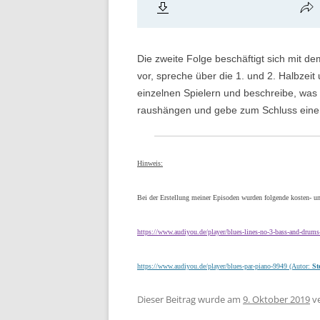
Die zweite Folge beschäftigt sich mit de
vor, spreche über die 1. und 2. Halbzei
einzelnen Spielern und beschreibe, was 
raushängen und gebe zum Schluss einen 
Hinweis:
Bei der Erstellung meiner Episoden wurden folgende kosten- un
https://www.audiyou.de/player/blues-lines-no-3-bass-and-drum
https://www.audiyou.de/player/blues-par-piano-9949 (Autor:
St
Dieser Beitrag wurde am
9. Oktober 2019
ve