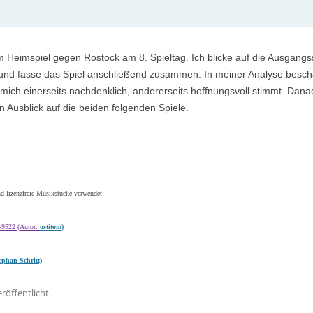
m Heimspiel gegen Rostock am 8. Spieltag. Ich blicke auf die Ausgangssi
t und fasse das Spiel anschließend zusammen. In meiner Analyse beschäf
mich einerseits nachdenklich, andererseits hoffnungsvoll stimmt. Dana
Ausblick auf die beiden folgenden Spiele.
d lizenzfreie Musikstücke verwendet:
s-9522 (Autor:
ostitom)
ephan Schritt)
röffentlicht.