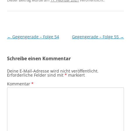
Dieser Beitrag wurde am
17. Februar 2021
veröffentlicht.
Beitragsnavigation
←
Gegengerade – Folge 54
Gegengerade – Folge 55
→
Schreibe einen Kommentar
Deine E-Mail-Adresse wird nicht veröffentlicht.
Erforderliche Felder sind mit
*
markiert
Kommentar
*